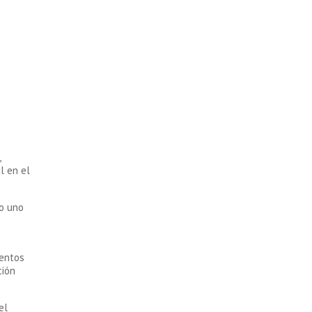
,
l en el
mo uno
ientos
ción
el